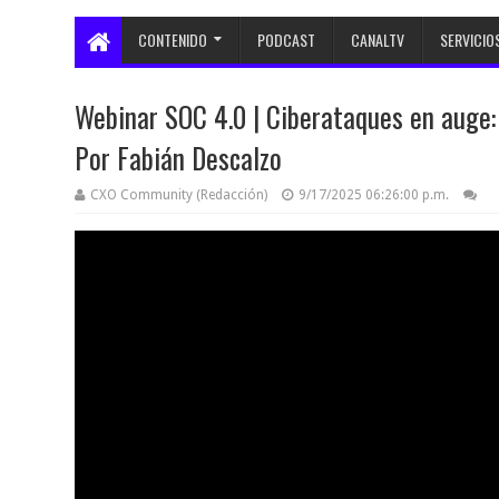
CONTENIDO
PODCAST
CANALTV
SERVICIO
Webinar SOC 4.0 | Ciberataques en auge:
Por Fabián Descalzo
CXO Community (Redacción)
9/17/2025 06:26:00 p.m.