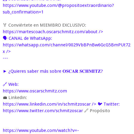
https://www.youtube.com/@propositoextraordinario?
sub_confirmation=1
🏅 Conviértete en MIEMBRO EXCLUSIVO:
https://martescoach.oscarschmitz.com/about
/>
🗣️ CANAL de WhatsApp:
https://whatsapp.com/channel/0029VbBPnBw6GcG5BmPUt72
x
/>
---
► ¿Quieres saber más sobre 𝐎𝐒𝐂𝐀𝐑 𝐒𝐂𝐇𝐌𝐈𝐓𝐙?
🔗 Web:
https://www.oscarschmitz.com
💼 Linkedin:
https://www.linkedin.com/in/schmitzoscar
/> 🐦 Twitter:
https://www.twitter.com/schmitzoscar
🔗 Propósito
https://www.youtube.com/watch?v=-