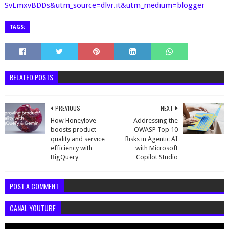
SvLmxvBDDs&utm_source=dlvr.it&utm_medium=blogger
TAGS:
RELATED POSTS
PREVIOUS
NEXT
How Honeylove
Addressing the
boosts product
OWASP Top 10
quality and service
Risks in Agentic AI
efficiency with
with Microsoft
BigQuery
Copilot Studio
POST A COMMENT
CANAL YOUTUBE