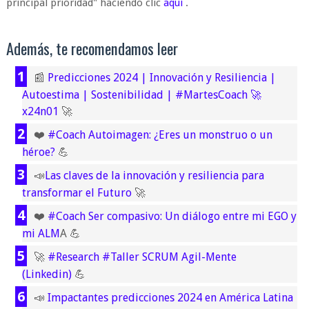
principal prioridad" haciendo clic
aquí
.
Además, te recomendamos leer
📰
Predicciones 2024 | Innovación y Resiliencia |
Autoestima | Sostenibilidad | #MartesCoach 🚀
x24n01
🚀
❤️
#Coach Autoimagen: ¿Eres un monstruo o un
héroe?
💪
📣
Las claves de la innovación y resiliencia para
transformar el Futuro
🚀
❤️
#Coach Ser compasivo: Un diálogo entre mi EGO y
mi ALM
A
💪
🚀
#Research #Taller SCRUM Agil-Mente
(Linkedin)
💪
📣
Impactantes predicciones 2024 en América Latina